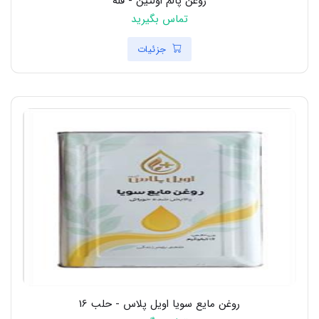
روغن پالم اولئین - فله
تماس بگیرید
جزئیات
روغن مایع سویا اویل پلاس - حلب 16